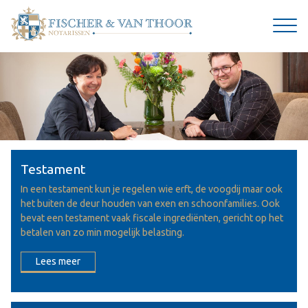
Testament
In een testament kun je regelen wie erft, de voogdij maar ook
het buiten de deur houden van exen en schoonfamilies. Ook
bevat een testament vaak fiscale ingrediënten, gericht op het
betalen van zo min mogelijk belasting.
Lees meer