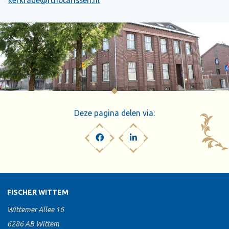
kerkrade@ftnotarissen.nl
Deze pagina delen via:
FISCHER WITTEM
Wittemer Allee 16
6286 AB Wittem