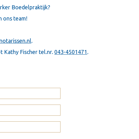
erker Boedelpraktijk?
n ons team!
otarissen.nl
.
 Kathy Fischer tel.nr.
043-4501471
.